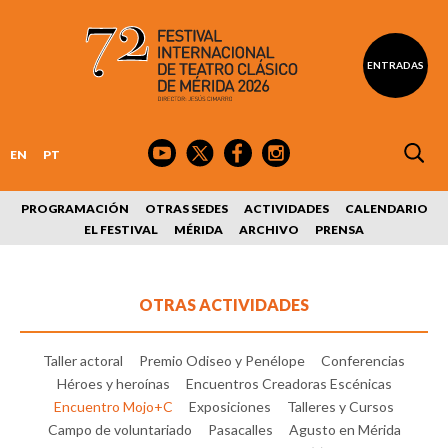
ENTRADAS
EN
PT
PROGRAMACIÓN
OTRAS SEDES
ACTIVIDADES
CALENDARIO
EL FESTIVAL
MÉRIDA
ARCHIVO
PRENSA
OTRAS ACTIVIDADES
Taller actoral
Premio Odiseo y Penélope
Conferencias
Héroes y heroínas
Encuentros Creadoras Escénicas
Encuentro Mojo+C
Exposiciones
Talleres y Cursos
Campo de voluntariado
Pasacalles
Agusto en Mérida