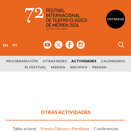
ENTRADAS
EN
PT
PROGRAMACIÓN
OTRAS SEDES
ACTIVIDADES
CALENDARIO
EL FESTIVAL
MÉRIDA
ARCHIVO
PRENSA
OTRAS ACTIVIDADES
Taller actoral
Premio Odiseo y Penélope
Conferencias