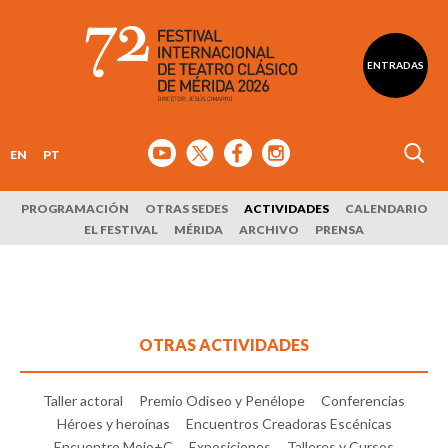
ENTRADAS
EN
PT
PROGRAMACIÓN
OTRAS SEDES
ACTIVIDADES
CALENDARIO
EL FESTIVAL
MÉRIDA
ARCHIVO
PRENSA
OTRAS ACTIVIDADES
Taller actoral
Premio Odiseo y Penélope
Conferencias
Héroes y heroínas
Encuentros Creadoras Escénicas
Encuentro Mojo+C
Exposiciones
Talleres y Cursos