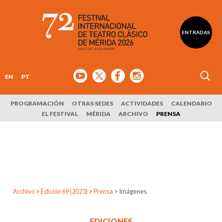
ENTRADAS
EN
PT
PROGRAMACIÓN
OTRAS SEDES
ACTIVIDADES
CALENDARIO
EL FESTIVAL
MÉRIDA
ARCHIVO
PRENSA
Archivo
>
Edición 69 (2023)
>
Prensa
>
Imágenes
EDICIONES