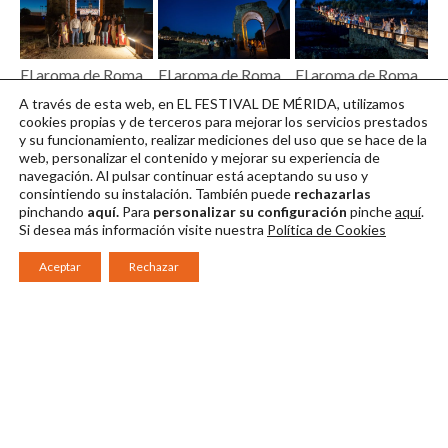
El aroma de Roma
El aroma de Roma
El aroma de Roma
Cáparra 07 @ Jero
Cáparra 08 @ Jero
Cáparra 09 @ Jero
A través de esta web, en EL FESTIVAL DE MÉRIDA, utilizamos
Morales
Morales
Morales
cookies propias y de terceros para mejorar los servicios prestados
y su funcionamiento, realizar mediciones del uso que se hace de la
Descargar en alta
Descargar en alta
Descargar en alta
web, personalizar el contenido y mejorar su experiencia de
navegación. Al pulsar continuar
está aceptando su uso y
consintiendo su instalación. También puede
rechazarlas
pinchando
aquí.
Para
personalizar su configuración
pinche
aquí
.
Si desea más información visite nuestra
Política de Cookies
Aceptar
Rechazar
Consorcio Patronato del Festival Internacional de Teatro Clásico de
Mérida 2026