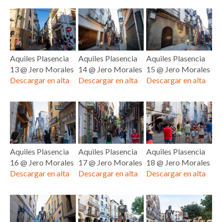
Aquiles Plasencia
Aquiles Plasencia
Aquiles Plasencia
13 @ Jero Morales
14 @ Jero Morales
15 @ Jero Morales
Descargar en alta
Descargar en alta
Descargar en alta
Aquiles Plasencia
Aquiles Plasencia
Aquiles Plasencia
16 @ Jero Morales
17 @ Jero Morales
18 @ Jero Morales
Descargar en alta
Descargar en alta
Descargar en alta