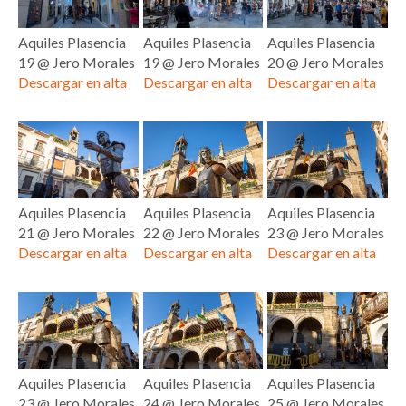
Aquiles Plasencia
Aquiles Plasencia
Aquiles Plasencia
19 @ Jero Morales
19 @ Jero Morales
20 @ Jero Morales
Descargar en alta
Descargar en alta
Descargar en alta
Aquiles Plasencia
Aquiles Plasencia
Aquiles Plasencia
21 @ Jero Morales
22 @ Jero Morales
23 @ Jero Morales
Descargar en alta
Descargar en alta
Descargar en alta
Aquiles Plasencia
Aquiles Plasencia
Aquiles Plasencia
23 @ Jero Morales
24 @ Jero Morales
25 @ Jero Morales