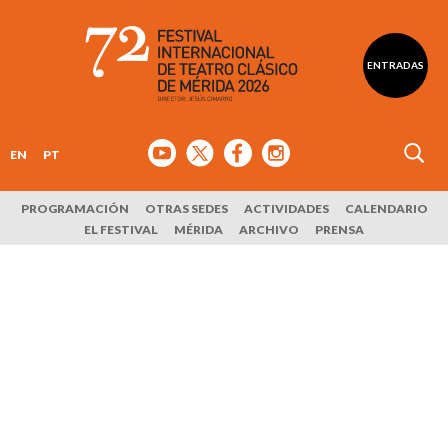
ENTRADAS
EN
PT
PROGRAMACIÓN
OTRAS SEDES
ACTIVIDADES
CALENDARIO
EL FESTIVAL
MÉRIDA
ARCHIVO
PRENSA