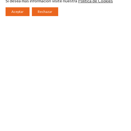
Si desea más información visite nuestra
Política de Cookies
Aceptar
Rechazar
Consorcio Patronato del Festival Internacional de Teatro Clásico de
Mérida 2026
Miembro de