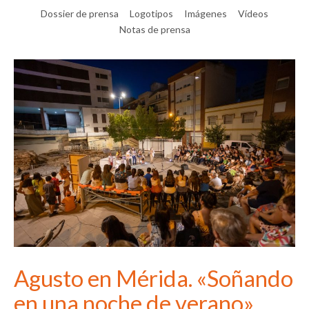
Dossier de prensa
Logotipos
Imágenes
Vídeos
Notas de prensa
Agusto en Mérida. «Soñando
en una noche de verano»