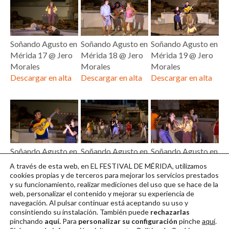
Soñando Agusto en
Soñando Agusto en
Soñando Agusto en
Mérida 17 @ Jero
Mérida 18 @ Jero
Mérida 19 @ Jero
Morales
Morales
Morales
Descargar en alta
Descargar en alta
Descargar en alta
Soñando Agusto en
Soñando Agusto en
Soñando Agusto en
Mérida 20 @ Jero
Mérida 21 @ Jero
Mérida 22 @ Jero
A través de esta web, en EL FESTIVAL DE MÉRIDA, utilizamos
Morales
Morales
Morales
cookies propias y de terceros para mejorar los servicios prestados
y su funcionamiento, realizar mediciones del uso que se hace de la
Descargar en alta
Descargar en alta
Descargar en alta
web, personalizar el contenido y mejorar su experiencia de
navegación. Al pulsar continuar
está aceptando su uso y
consintiendo su instalación. También puede
rechazarlas
pinchando
aquí.
Para
personalizar su configuración
pinche
aquí
.