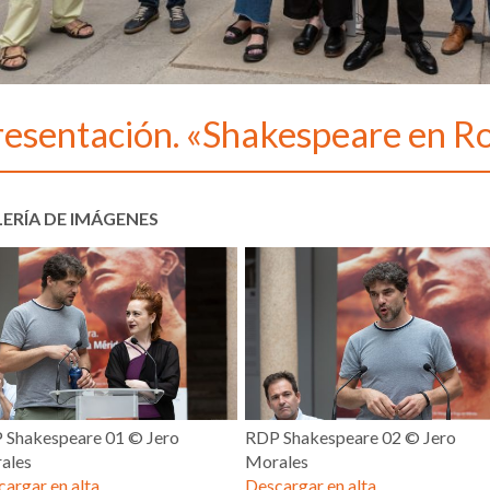
resentación. «Shakespeare en 
ERÍA DE IMÁGENES
 Shakespeare 01 © Jero
RDP Shakespeare 02 © Jero
ales
Morales
argar en alta
Descargar en alta