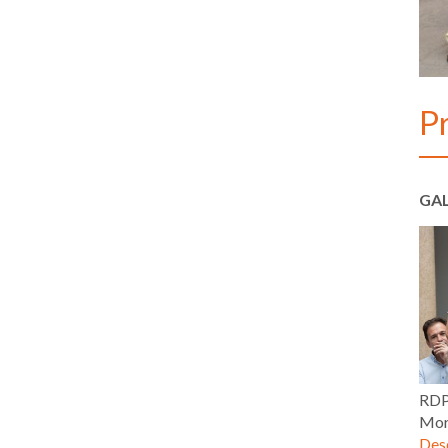
P
GAL
RDP
Mor
Desc