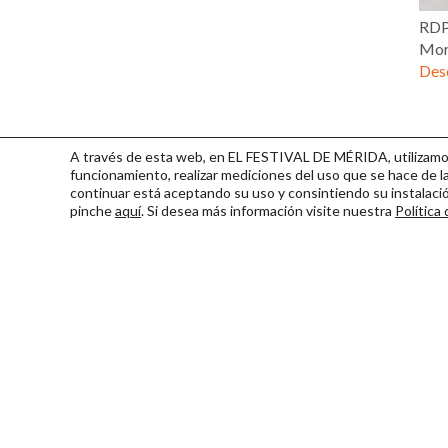
RDP
Mor
Desc
A través de esta web, en EL FESTIVAL DE MÉRIDA, utilizamos 
funcionamiento, realizar mediciones del uso que se hace de la
continuar
está aceptando su uso y consintiendo su instalac
pinche
aquí
. Si desea más información visite nuestra
Política
Consorcio Patronato del Fest
Miembro de