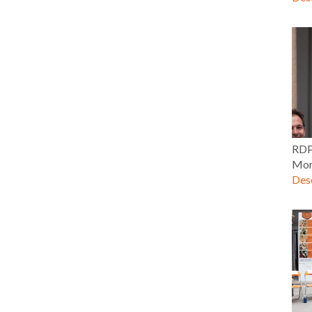
RDP
Mor
Desc