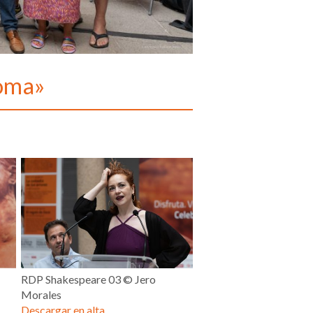
Roma»
RDP Shakespeare 03 © Jero
Morales
Descargar en alta