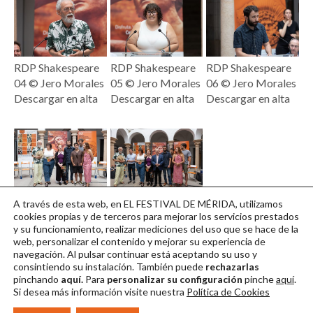
RDP Shakespeare
RDP Shakespeare
RDP Shakespeare
04 © Jero Morales
05 © Jero Morales
06 © Jero Morales
Descargar en alta
Descargar en alta
Descargar en alta
RDP Shakespeare
RDP Shakespeare
A través de esta web, en EL FESTIVAL DE MÉRIDA, utilizamos
07 © Jero Morales
08 © Jero Morales
cookies propias y de terceros para mejorar los servicios prestados
y su funcionamiento, realizar mediciones del uso que se hace de la
Descargar en alta
Descargar en alta
web, personalizar el contenido y mejorar su experiencia de
navegación. Al pulsar continuar
está aceptando su uso y
consintiendo su instalación. También puede
rechazarlas
pinchando
aquí.
Para
personalizar su configuración
pinche
aquí
.
Si desea más información visite nuestra
Política de Cookies