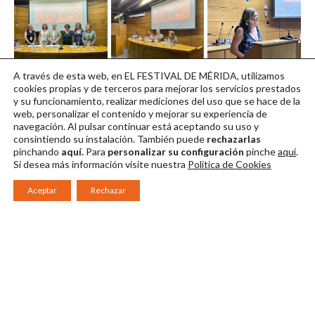
Encuentro
Encuentro
Encuentro
A través de esta web, en EL FESTIVAL DE MÉRIDA, utilizamos
Creadoras 2023 01
Creadoras 2023 02
Creadoras 2023 03
cookies propias y de terceros para mejorar los servicios prestados
y su funcionamiento, realizar mediciones del uso que se hace de la
Descargar en alta
Descargar en alta
Descargar en alta
web, personalizar el contenido y mejorar su experiencia de
navegación. Al pulsar continuar
está aceptando su uso y
consintiendo su instalación. También puede
rechazarlas
pinchando
aquí.
Para
personalizar su configuración
pinche
aquí
.
Si desea más información visite nuestra
Política de Cookies
Aceptar
Rechazar
Consorcio Patronato del Festival Internacional de Teatro Clásico de
Mérida 2026