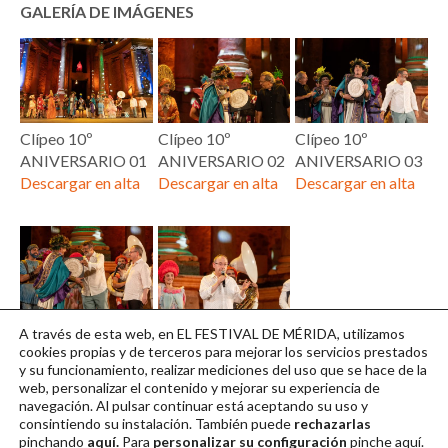
GALERÍA DE IMÁGENES
Clípeo 10º
Clípeo 10º
Clípeo 10º
ANIVERSARIO 01
ANIVERSARIO 02
ANIVERSARIO 03
Descargar en alta
Descargar en alta
Descargar en alta
Clípeo 10º
Clípeo 10º
A través de esta web, en EL FESTIVAL DE MÉRIDA, utilizamos
ANIVERSARIO 04
ANIVERSARIO 05
cookies propias y de terceros para mejorar los servicios prestados
y su funcionamiento, realizar mediciones del uso que se hace de la
Descargar en alta
Descargar en alta
web, personalizar el contenido y mejorar su experiencia de
navegación. Al pulsar continuar
está aceptando su uso y
consintiendo su instalación. También puede
rechazarlas
pinchando
aquí.
Para
personalizar su configuración
pinche
aquí
.