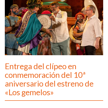
Entrega del clípeo en
conmemoración del 10ª
aniversario del estreno de
«Los gemelos»