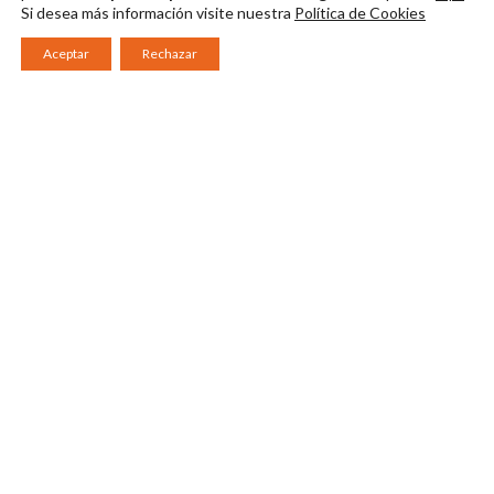
Si desea más información visite nuestra
Política de Cookies
Aceptar
Rechazar
Consorcio Patronato del Festival Internacional de Teatro Clásico de
Mérida 2026
Miembro de