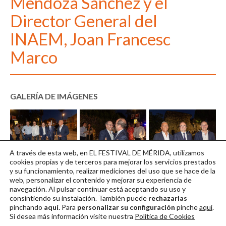
Mendoza Sánchez y el
Director General del
INAEM, Joan Francesc
Marco
GALERÍA DE IMÁGENES
A través de esta web, en EL FESTIVAL DE MÉRIDA, utilizamos
Fes205 010723
Fes201 010723
Fes209 010723
cookies propias y de terceros para mejorar los servicios prestados
y su funcionamiento, realizar mediciones del uso que se hace de la
Descargar en alta
Descargar en alta
Descargar en alta
web, personalizar el contenido y mejorar su experiencia de
navegación. Al pulsar continuar
está aceptando su uso y
consintiendo su instalación. También puede
rechazarlas
pinchando
aquí.
Para
personalizar su configuración
pinche
aquí
.
Si desea más información visite nuestra
Política de Cookies