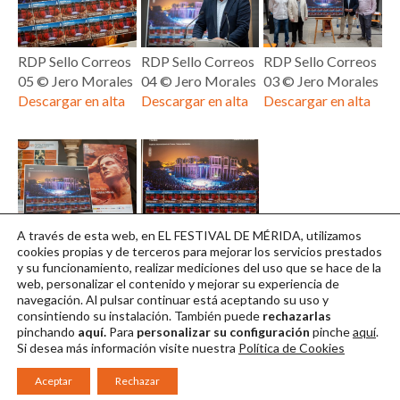
RDP Sello Correos
RDP Sello Correos
RDP Sello Correos
05 ©️ Jero Morales
04 ©️ Jero Morales
03 ©️ Jero Morales
Descargar en alta
Descargar en alta
Descargar en alta
RDP Sello Correos
RDP Sello Correos
A través de esta web, en EL FESTIVAL DE MÉRIDA, utilizamos
02 ©️ Jero Morales
01 ©️ Jero Morales
cookies propias y de terceros para mejorar los servicios prestados
y su funcionamiento, realizar mediciones del uso que se hace de la
Descargar en alta
Descargar en alta
web, personalizar el contenido y mejorar su experiencia de
navegación. Al pulsar continuar
está aceptando su uso y
consintiendo su instalación. También puede
rechazarlas
pinchando
aquí.
Para
personalizar su configuración
pinche
aquí
.
Si desea más información visite nuestra
Política de Cookies
Aceptar
Rechazar