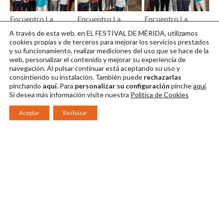
Encuentro La
Encuentro La
Encuentro La
comedia 08 @ Jero
comedia 09 @ Jero
comedia 02 @ Jero
A través de esta web, en EL FESTIVAL DE MÉRIDA, utilizamos
Morales
Morales
Morales
cookies propias y de terceros para mejorar los servicios prestados
y su funcionamiento, realizar mediciones del uso que se hace de la
Descargar en alta
Descargar en alta
Descargar en alta
web, personalizar el contenido y mejorar su experiencia de
navegación. Al pulsar continuar
está aceptando su uso y
consintiendo su instalación. También puede
rechazarlas
pinchando
aquí.
Para
personalizar su configuración
pinche
aquí
.
Si desea más información visite nuestra
Política de Cookies
Aceptar
Rechazar
Consorcio Patronato del Festival Internacional de Teatro Clásico de
Mérida 2026