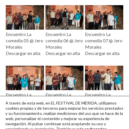
Encuentro La
Encuentro La
Encuentro La
comedia 05 @ Jero
comedia 06 @ Jero
comedia 07 @ Jero
Morales
Morales
Morales
Descargar en alta
Descargar en alta
Descargar en alta
Encuentro La
Encuentro La
Encuentro La
comedia 08 @ Jero
comedia 09 @ Jero
comedia 02 @ Jero
A través de esta web, en EL FESTIVAL DE MÉRIDA, utilizamos
Morales
Morales
Morales
cookies propias y de terceros para mejorar los servicios prestados
y su funcionamiento, realizar mediciones del uso que se hace de la
Descargar en alta
Descargar en alta
Descargar en alta
web, personalizar el contenido y mejorar su experiencia de
navegación. Al pulsar continuar
está aceptando su uso y
consintiendo su instalación. También puede
rechazarlas