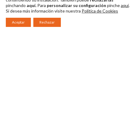
pinchando
aquí.
Para
personalizar su configuración
pinche
aquí
.
Si desea más información visite nuestra
Política de Cookies
Aceptar
Rechazar
Consorcio Patronato del Festival Internacional de Teatro Clásico de
Mérida 2026
Miembro de