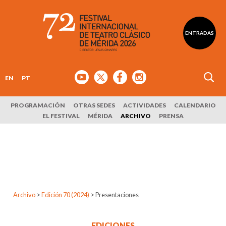
ENTRADAS
EN
PT
PROGRAMACIÓN
OTRAS SEDES
ACTIVIDADES
CALENDARIO
EL FESTIVAL
MÉRIDA
ARCHIVO
PRENSA
Archivo
>
Edición 70 (2024)
>
Presentaciones
EDICIONES