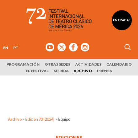
ENTRADAS
EN
PT
PROGRAMACIÓN
OTRAS SEDES
ACTIVIDADES
CALENDARIO
EL FESTIVAL
MÉRIDA
ARCHIVO
PRENSA
Archivo
>
Edición 70 (2024)
>
Equipo
EDICIONES