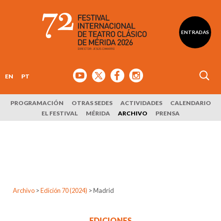
ENTRADAS
EN
PT
PROGRAMACIÓN
OTRAS SEDES
ACTIVIDADES
CALENDARIO
EL FESTIVAL
MÉRIDA
ARCHIVO
PRENSA
Archivo
>
Edición 70 (2024)
>
Madrid
EDICIONES