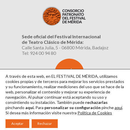
Sede oficial del Festival Internacional
de Teatro Clásico de Mérida:
Calle Santa Julia, 5 - 06800 Mérida, Badajoz
Tel: 924 00 94 80
SUSCRÍBETE
AL BOLETÍN
A través de esta web, en EL FESTIVAL DE MÉRIDA, utilizamos
cookies propias y de terceros para mejorar los servicios prestados
y su funcionamiento, realizar mediciones del uso que se hace de la
web, personalizar el contenido y mejorar su experiencia de
navegación. Al pulsar continuar
está aceptando su uso y
consintiendo su instalación. También puede
rechazarlas
pinchando
aquí.
Para
personalizar su configuración
pinche
aquí
.
Si desea más información visite nuestra
Política de Cookies
Aviso Legal
|
Política de Privacidad
|
Política de Cookies
|
Diseño: David Sueiro
Aceptar
Rechazar
|
Webmaster: Axel Kacelnik