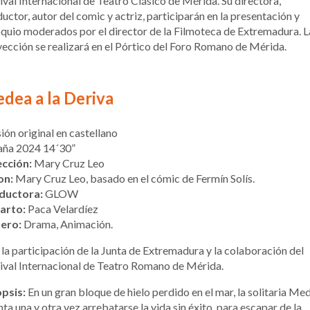
ival Internacional de Teatro Clásico de Mérida. Su directora,
uctor, autor del comic y actriz, participarán en la presentación y
quio moderados por el director de la Filmoteca de Extremadura. L
ección se realizará en el Pórtico del Foro Romano de Mérida.
dea a la Deriva
ión original en castellano
aña 2024 14´30”
ección:
Mary Cruz Leo
on:
Mary Cruz Leo, basado en el cómic de Fermín Solís.
ductora:
GLOW
arto:
Paca Velardíez
ero:
Drama, Animación.
la participación de la Junta de Extremadura y la colaboración del
ival Internacional de Teatro Romano de Mérida.
opsis:
En un gran bloque de hielo perdido en el mar, la solitaria Me
nta una y otra vez arrebatarse la vida sin éxito, para escapar de la