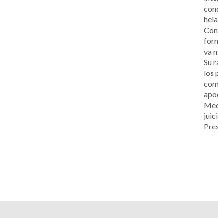
cond
hela
Con 
form
va 
Su r
los 
comi
apod
Mede
juic
Pres