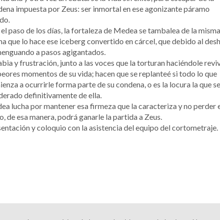
ena impuesta por Zeus: ser inmortal en ese agonizante páramo
do.
el paso de los días, la fortaleza de Medea se tambalea de la mism
a que lo hace ese iceberg convertido en cárcel, que debido al desh
menguando a pasos agigantados.
abia y frustración, junto a las voces que la torturan haciéndole reviv
peores momentos de su vida; hacen que se replanteé si todo lo que
enza a ocurrirle forma parte de su condena, o es la locura la que s
erado definitivamente de ella.
a lucha por mantener esa firmeza que la caracteriza y no perder 
io, de esa manera, podrá ganarle la partida a Zeus.
entación y coloquio con la asistencia del equipo del cortometraje.