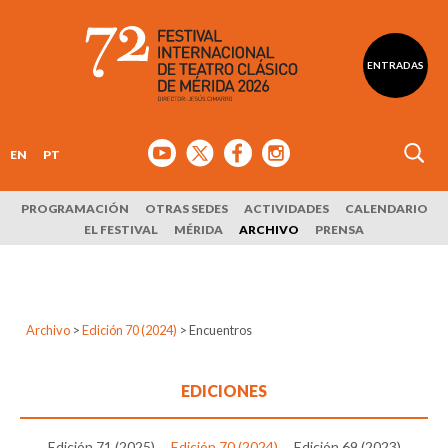
ENTRADAS
EN
PT
PROGRAMACIÓN
OTRAS SEDES
ACTIVIDADES
CALENDARIO
EL FESTIVAL
MÉRIDA
ARCHIVO
PRENSA
Archivo
>
Edición 70 (2024)
>
Encuentros
EDICIONES
Edición 71 (2025)
Edición 70 (2024)
Edición 69 (2023)