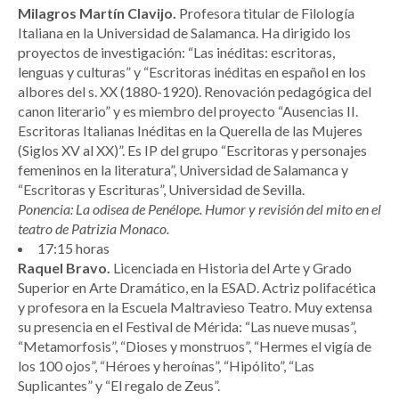
Milagros Martín Clavijo.
Profesora titular de Filología
Italiana en la Universidad de Salamanca. Ha dirigido los
proyectos de investigación: “Las inéditas: escritoras,
lenguas y culturas” y “Escritoras inéditas en español en los
albores del s. XX (1880-1920). Renovación pedagógica del
canon literario” y es miembro del proyecto “Ausencias II.
Escritoras Italianas Inéditas en la Querella de las Mujeres
(Siglos XV al XX)”. Es IP del grupo “Escritoras y personajes
femeninos en la literatura”, Universidad de Salamanca y
“Escritoras y Escrituras”, Universidad de Sevilla.
Ponencia: La odisea de Penélope. Humor y revisión del mito en el
teatro de Patrizia Monaco.
17:15 horas
Raquel Bravo.
Licenciada en Historia del Arte y Grado
Superior en Arte Dramático, en la ESAD. Actriz polifacética
y profesora en la Escuela Maltravieso Teatro. Muy extensa
su presencia en el Festival de Mérida: “Las nueve musas”,
“Metamorfosis”, “Dioses y monstruos”, “Hermes el vigía de
los 100 ojos”, “Héroes y heroínas”, “Hipólito”, “Las
Suplicantes” y “El regalo de Zeus”.