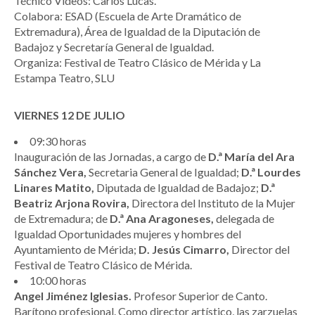
Técnico Vídeos: Carlos Lucas.
Colabora: ESAD (Escuela de Arte Dramático de
Extremadura), Área de Igualdad de la Diputación de
Badajoz y Secretaría General de Igualdad.
Organiza: Festival de Teatro Clásico de Mérida y La
Estampa Teatro, SLU
VIERNES 12 DE JULIO
09:30 horas
Inauguración de las Jornadas, a cargo de
D.ª María del Ara
Sánchez Vera,
Secretaria General de Igualdad;
D.ª Lourdes
Linares Matito,
Diputada de Igualdad de Badajoz;
D.ª
Beatriz Arjona Rovira,
Directora del Instituto de la Mujer
de Extremadura; de
D.ª Ana Aragoneses,
delegada de
Igualdad Oportunidades mujeres y hombres del
Ayuntamiento de Mérida;
D. Jesús Cimarro,
Director del
Festival de Teatro Clásico de Mérida.
10:00 horas
Angel Jiménez Iglesias.
Profesor Superior de Canto.
Barítono profesional. Como director artístico, las zarzuelas