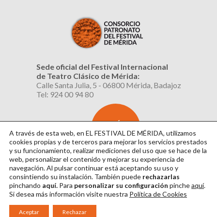
Sede oficial del Festival Internacional
de Teatro Clásico de Mérida:
Calle Santa Julia, 5 - 06800 Mérida, Badajoz
Tel: 924 00 94 80
SUSCRÍBETE
AL BOLETÍN
A través de esta web, en EL FESTIVAL DE MÉRIDA, utilizamos
cookies propias y de terceros para mejorar los servicios prestados
y su funcionamiento, realizar mediciones del uso que se hace de la
web, personalizar el contenido y mejorar su experiencia de
navegación. Al pulsar continuar
está aceptando su uso y
consintiendo su instalación. También puede
rechazarlas
pinchando
aquí.
Para
personalizar su configuración
pinche
aquí
.
Si desea más información visite nuestra
Política de Cookies
Aviso Legal
|
Política de Privacidad
|
Política de Cookies
|
Diseño: David Sueiro
Aceptar
Rechazar
|
Webmaster: Axel Kacelnik