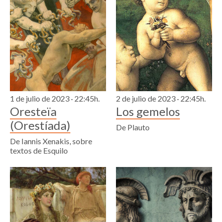
1 de julio de 2023 · 22:45h.
2 de julio de 2023 · 22:45h.
Oresteïa
Los gemelos
(Orestíada)
De Plauto
De Iannis Xenakis, sobre
textos de Esquilo