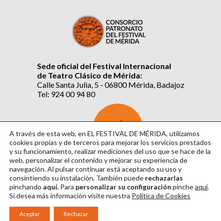
Sede oficial del Festival Internacional
de Teatro Clásico de Mérida:
Calle Santa Julia, 5 - 06800 Mérida, Badajoz
Tel: 924 00 94 80
SUSCRÍBETE
AL BOLETÍN
A través de esta web, en EL FESTIVAL DE MÉRIDA, utilizamos
cookies propias y de terceros para mejorar los servicios prestados
y su funcionamiento, realizar mediciones del uso que se hace de la
web, personalizar el contenido y mejorar su experiencia de
navegación. Al pulsar continuar
está aceptando su uso y
consintiendo su instalación. También puede
rechazarlas
pinchando
aquí.
Para
personalizar su configuración
pinche
aquí
.
Si desea más información visite nuestra
Política de Cookies
Aviso Legal
|
Política de Privacidad
|
Política de Cookies
|
Diseño: David Sueiro
Aceptar
Rechazar
|
Webmaster: Axel Kacelnik