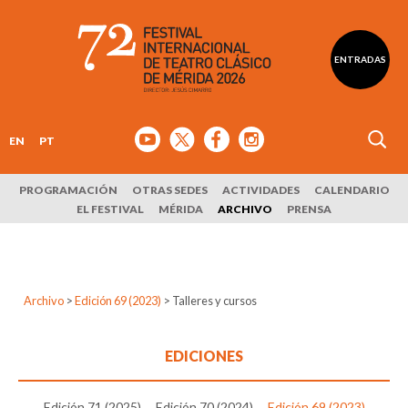
ENTRADAS
EN
PT
PROGRAMACIÓN
OTRAS SEDES
ACTIVIDADES
CALENDARIO
EL FESTIVAL
MÉRIDA
ARCHIVO
PRENSA
Archivo
>
Edición 69 (2023)
>
Talleres y cursos
EDICIONES
Edición 71 (2025)
Edición 70 (2024)
Edición 69 (2023)