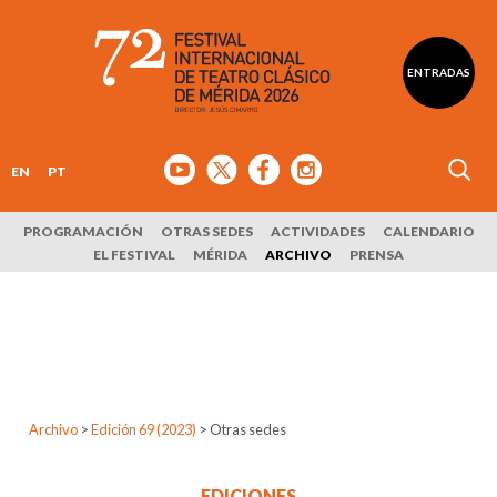
ENTRADAS
EN
PT
PROGRAMACIÓN
OTRAS SEDES
ACTIVIDADES
CALENDARIO
EL FESTIVAL
MÉRIDA
ARCHIVO
PRENSA
Archivo
>
Edición 69 (2023)
>
Otras sedes
EDICIONES