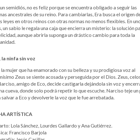
 un semidiós, no es feliz porque se encuentra obligado a seguir las
as ancestrales de su reino. Para cambiarlas, Era busca el origen d
s leyes en otros reinos con otras normas no menos flexibles. En un
s, un sabio le regala una caja que encierra un misterio: la solución p
elicidad, aunque abrirla suponga un drástico cambio para toda la
anidad.
 la ninfa sin voz
 la mujer que ha enamorado con su belleza y su prodigiosa voz al
ísimo Zeus se siente acosada y perseguida por el Dios. Zeus, celo
arciso, amigo de Eco, decide castigarla dejándola sin voz y encer
na cueva, donde solo podrá repetir lo que escuche. Narciso teje un
 salvar a Eco y devolverle la voz que le fue arrebatada.
HA ARTÍSTICA
rto: Lola Sánchez, Lourdes Gallardo y Ana Gutiérrez.
ca: Francisco Barjola
grafía: Jesús Casillas