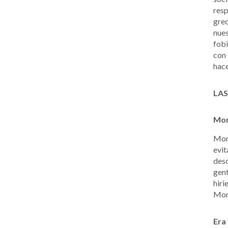
resp
grec
nues
fobi
con 
hace
LAS
Mom
Momo
evit
desd
gent
hiri
Momo
Era 