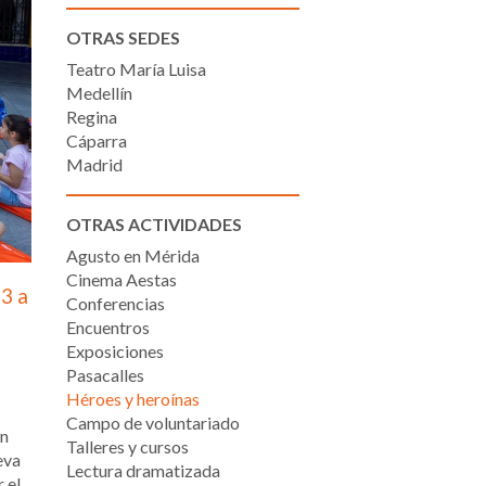
OTRAS SEDES
Teatro María Luisa
Medellín
Regina
Cáparra
Madrid
OTRAS ACTIVIDADES
Agusto en Mérida
Cinema Aestas
23 a
Conferencias
Encuentros
Exposiciones
Pasacalles
Héroes y heroínas
Campo de voluntariado
an
Talleres y cursos
eva
Lectura dramatizada
 el