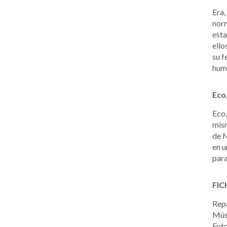
Era,
norm
esta
ello
su f
hum
Eco,
Eco,
mism
de N
en u
para
FIC
Repa
Músi
Foto