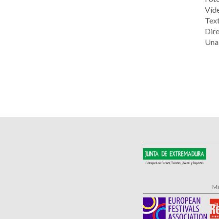
Víde
Text
Dire
Una
Mi