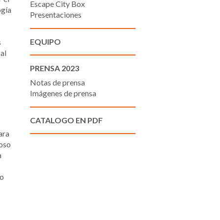
Escape City Box
ogía
Presentaciones
EQUIPO
s
al
PRENSA 2023
Notas de prensa
Imágenes de prensa
CATALOGO EN PDF
ara
coso
a
ro