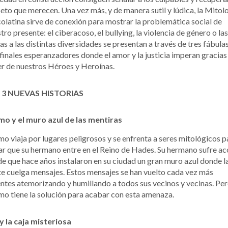
eto que merecen. Una vez más, y de manera sutil y lúdica, la Mitol
olatina sirve de conexión para mostrar la problemática social de
tro presente: el ciberacoso, el bullying, la violencia de género o las
as a las distintas diversidades se presentan a través de tres fábula
finales esperanzadores donde el amor y la justicia imperan gracias 
r de nuestros Héroes y Heroínas.
 3 NUEVAS HISTORIAS
o y el muro azul de las mentiras
 viaja por lugares peligrosos y se enfrenta a seres mitológicos p
ar que su hermano entre en el Reino de Hades. Su hermano sufre a
e que hace años instalaron en su ciudad un gran muro azul donde l
e cuelga mensajes. Estos mensajes se han vuelto cada vez más
entes atemorizando y humillando a todos sus vecinos y vecinas. Pe
 tiene la solución para acabar con esta amenaza.
y la caja misteriosa