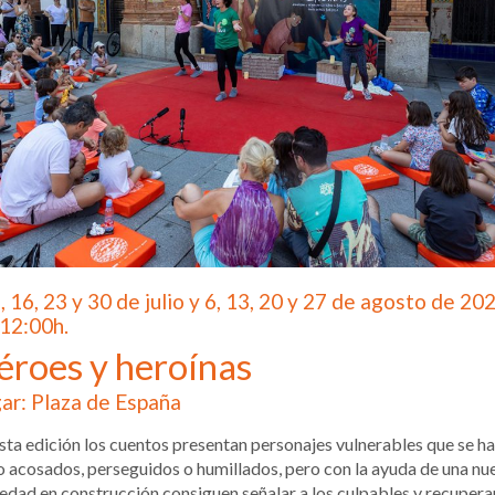
9, 16, 23 y 30 de julio y 6, 13, 20 y 27 de agosto de 20
 12:00h.
éroes y heroínas
ar: Plaza de España
sta edición los cuentos presentan personajes vulnerables que se h
o acosados, perseguidos o humillados, pero con la ayuda de una nu
edad en construcción consiguen señalar a los culpables y recuperar