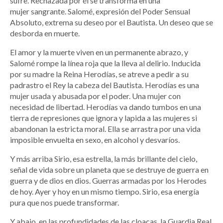
sufre. Rechazada por él se transforma en una
mujer sangrante. Salomé, expresión del Poder Sensual
Absoluto, extrema su deseo por el Bautista. Un deseo que se
desborda en muerte.
El amor y la muerte viven en un permanente abrazo, y
Salomé rompe la línea roja que la lleva al delirio. Inducida
por su madre la Reina Herodías, se atreve a pedir a su
padrastro el Rey la cabeza del Bautista. Herodías es una
mujer usada y abusada por el poder. Una mujer con
necesidad de libertad. Herodías va dando tumbos en una
tierra de represiones que ignora y lapida a las mujeres si
abandonan la estricta moral. Ella se arrastra por una vida
imposible envuelta en sexo, en alcohol y desvaríos.
Y más arriba Sirio, esa estrella, la más brillante del cielo,
señal de vida sobre un planeta que se destruye de guerra en
guerra y de dios en dios. Guerras armadas por los Herodes
de hoy. Ayer y hoy en un mismo tiempo. Sirio, esa energía
pura que nos puede transformar.
Y abajo, en las profundidades de las cloacas, la Guardia Real.