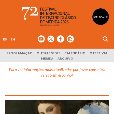
ENTRADAS
ES
EN
PROGRAMAÇÃO
OUTRAS SEDES
CALENDÁRIO
O FESTIVAL
MÉRIDA
ARQUIVO
Para ver informações mais atualizadas por favor consulte a
versão em espanhol.