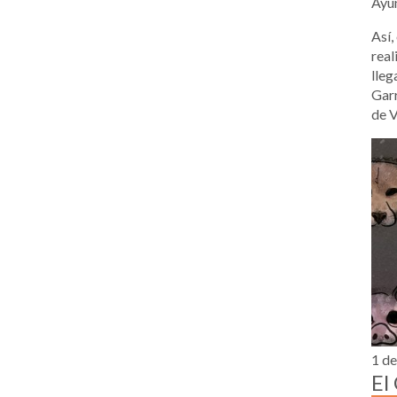
Ayun
Así,
real
lleg
Garr
de 
1 de
El