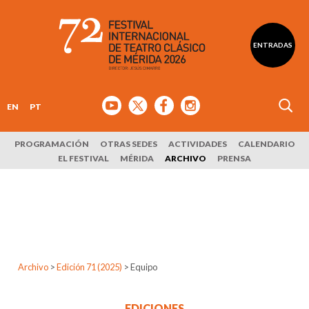
ENTRADAS
EN
PT
PROGRAMACIÓN
OTRAS SEDES
ACTIVIDADES
CALENDARIO
EL FESTIVAL
MÉRIDA
ARCHIVO
PRENSA
Archivo
>
Edición 71 (2025)
>
Equipo
EDICIONES