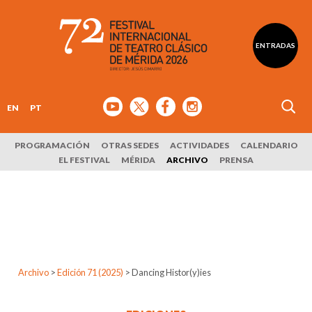
ENTRADAS
EN
PT
PROGRAMACIÓN
OTRAS SEDES
ACTIVIDADES
CALENDARIO
EL FESTIVAL
MÉRIDA
ARCHIVO
PRENSA
Archivo
>
Edición 71 (2025)
>
Dancing Histor(y)ies