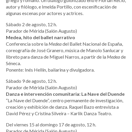
griego y romano. Un diálogo guionizado entre Florián Recio,
autor y filólogo, e Imelda Portillo, con escenificación de
algunas escenas por actores y actrices.
Sábado 2 de agosto, 12 h.
Parador de Mérida (Salón Augusto)
Medea, hito del ballet narrativo
Conferencia sobre la
Medea
del Ballet Nacional de España,
coreografía de José Granero, música de Manolo Sanlucar y
libreto para danza de Miguel Narros, a partir de la
Medea
de
Séneca.
Ponente: Inés Hellín, bailarina y divulgadora.
Sábado 9 de agosto, 12 h.
Parador de Mérida (Salón Augusto)
Danza e intervención comunitaria: La Nave del Duende
“La Nave del Duende”, centro permanente de investigación,
creación y exhibición de danza. Raquel Bazo entrevista a
David Pérez y Cristina Silveira – Karlik Danza Teatro.
Del viernes 15 al domingo 17 de agosto, 12 h.
Parador de Mérida (Salón Augusto)