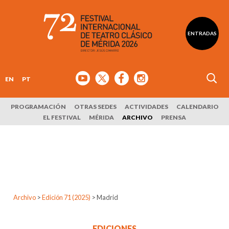
ENTRADAS
EN
PT
PROGRAMACIÓN
OTRAS SEDES
ACTIVIDADES
CALENDARIO
EL FESTIVAL
MÉRIDA
ARCHIVO
PRENSA
Archivo
>
Edición 71 (2025)
>
Madrid
EDICIONES