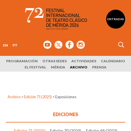
ENTRADAS
EN
PT
PROGRAMACIÓN
OTRAS SEDES
ACTIVIDADES
CALENDARIO
EL FESTIVAL
MÉRIDA
ARCHIVO
PRENSA
Archivo
>
Edición 71 (2025)
>
Exposiciones
EDICIONES
Edición 71 (2025)
Edición 70 (2024)
Edición 69 (2023)