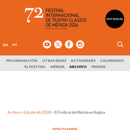
ENTRADAS
EN
PT
PROGRAMACIÓN
OTRAS SEDES
ACTIVIDADES
CALENDARIO
EL FESTIVAL
MÉRIDA
ARCHIVO
PRENSA
Archivo
>
Edición 66 (2020)
>
El Festival de Mérida en Regina
EDICIONES