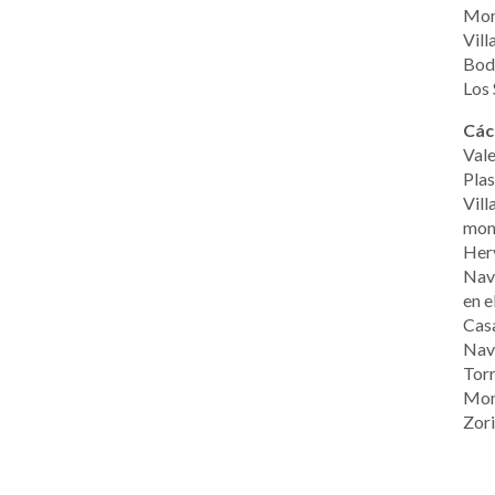
Mone
Vill
Bodo
Los 
Các
Vale
Plas
Vill
monó
Herv
Nava
en e
Casa
Nava
Torr
Mont
Zori