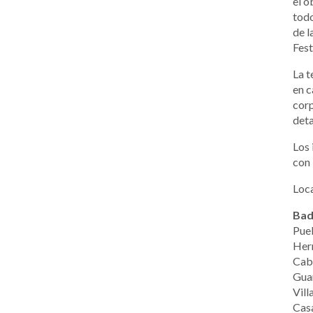
el o
todo
de l
Fest
La t
en c
corp
deta
Los 
con 
Loca
Bad
Pueb
Herr
Cabe
Guar
Vill
Casa