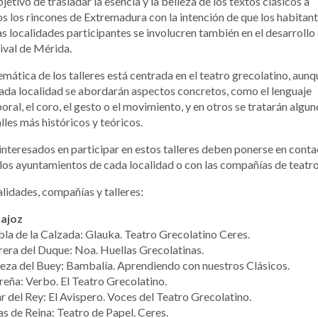
bjetivo de trasladar la esencia y la belleza de los textos clásicos a
s los rincones de Extremadura con la intención de que los habitan
as localidades participantes se involucren también en el desarrollo
ival de Mérida.
emática de los talleres está centrada en el teatro grecolatino, aunq
ada localidad se abordarán aspectos concretos, como el lenguaje
oral, el coro, el gesto o el movimiento, y en otros se tratarán algun
lles más históricos y teóricos.
interesados en participar en estos talleres deben ponerse en cont
los ayuntamientos de cada localidad o con las compañías de teatro
lidades, compañías y talleres:
ajoz
la de la Calzada: Glauka. Teatro Grecolatino Ceres.
era del Duque: Noa. Huellas Grecolatinas.
za del Buey: Bambalía. Aprendiendo con nuestros Clásicos.
eña: Verbo. El Teatro Grecolatino.
ar del Rey: El Avispero. Voces del Teatro Grecolatino.
s de Reina: Teatro de Papel. Ceres.