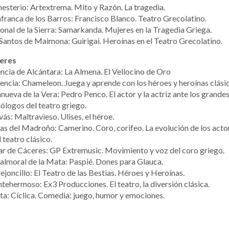
sterio: Artextrema. Mito y Razón. La tragedia.
afranca de los Barros: Francisco Blanco. Teatro Grecolatino.
nal de la Sierra: Samarkanda. Mujeres en la Tragedia Griega.
Santos de Maimona: Guirigai. Heroínas en el Teatro Grecolatino.
eres
ncia de Alcántara: La Almena. El Vellocino de Oro
encia: Chameleon. Juega y aprende con los héroes y heroínas clási
anueva de la Vera: Pedro Penco. El actor y la actriz ante los grande
logos del teatro griego.
ás: Maltravieso. Ulises, el héroe.
s del Madroño: Camerino. Coro, corifeo. La evolución de los acto
l teatro clásico.
r de Cáceres: GP Extremusic. Movimiento y voz del coro griego.
lmoral de la Mata: Paspié. Dones para Glauca.
ejoncillo: El Teatro de las Bestias. Héroes y Heroínas.
ehermoso: Ex3 Producciones. El teatro, la diversión clásica.
ta: Cíclica. Comedia: juego, humor y emociones.