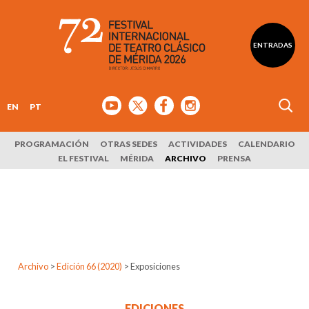
ENTRADAS
EN
PT
PROGRAMACIÓN
OTRAS SEDES
ACTIVIDADES
CALENDARIO
EL FESTIVAL
MÉRIDA
ARCHIVO
PRENSA
Archivo
>
Edición 66 (2020)
>
Exposiciones
EDICIONES