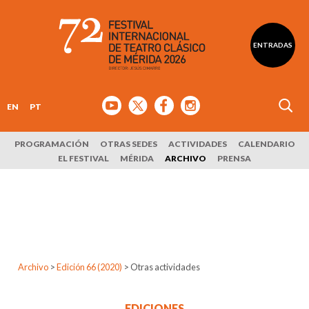
ENTRADAS
EN
PT
PROGRAMACIÓN
OTRAS SEDES
ACTIVIDADES
CALENDARIO
EL FESTIVAL
MÉRIDA
ARCHIVO
PRENSA
Archivo
>
Edición 66 (2020)
>
Otras actividades
EDICIONES