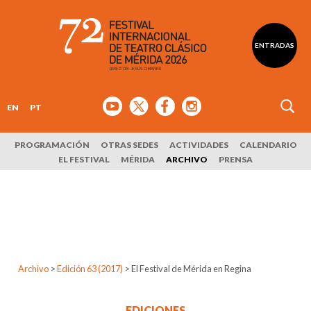
ENTRADAS
EN
PT
PROGRAMACIÓN
OTRAS SEDES
ACTIVIDADES
CALENDARIO
EL FESTIVAL
MÉRIDA
ARCHIVO
PRENSA
Archivo
>
Edición 63 (2017)
>
El Festival de Mérida en Regina
EDICIONES