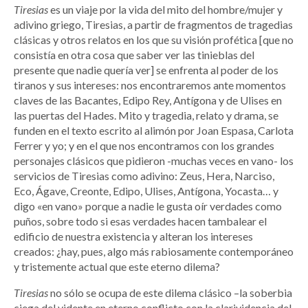
Tiresias
es un viaje por la vida del mito del hombre/mujer y
adivino griego, Tiresias, a partir de fragmentos de tragedias
clásicas y otros relatos en los que su visión profética [que no
consistía en otra cosa que saber ver las tinieblas del
presente que nadie quería ver] se enfrenta al poder de los
tiranos y sus intereses: nos encontraremos ante momentos
claves de las Bacantes, Edipo Rey, Antígona y de Ulises en
las puertas del Hades. Mito y tragedia, relato y drama, se
funden en el texto escrito al alimón por Joan Espasa, Carlota
Ferrer y yo; y en el que nos encontramos con los grandes
personajes clásicos que pidieron -muchas veces en vano- los
servicios de Tiresias como adivino: Zeus, Hera, Narciso,
Eco, Ágave, Creonte, Edipo, Ulises, Antígona, Yocasta… y
digo «en vano» porque a nadie le gusta oír verdades como
puños, sobre todo si esas verdades hacen tambalear el
edificio de nuestra existencia y alteran los intereses
creados: ¿hay, pues, algo más rabiosamente contemporáneo
y tristemente actual que este eterno dilema?
Tiresias
no sólo se ocupa de este dilema clásico –la soberbia
ciega del vidente en eterno conflicto con la clarividencia del