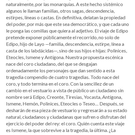
naturalmente, por las monarquías. A este hecho sistémico
algunos le llaman familias, otros sagas, descendencia,
estirpes, líneas o castas. En definitiva, delatan la propiedad
del poder, por más que este sea democrático, y que cada uno
le ponga las comillas que quiera al adjetivo. El viaje de Edipo
pretende exponer públicamente el recorrido, no solo de
Edipo, hijo de Layo —familia, descendencia, estirpe, línea a
casta de los labdácidas—, sino de sus hijos e hijas: Polinices,
Eteocles, Ismene y Antígona. Nuestra propuesta escénica
nace del coro ciudadano, del que se desgajan
ordenadamente los personajes que dan sentido a esta
tragedia compendio de cuatro tragedias. Todo nace del
coro, y todo termina en el coro. Con la sencillez de un
cambio en el vestuario a vista de público un ciudadano sin
nombre será Edipo, Creonte, Tiresias, Yocasta, Antígona,
Ismene, Hemón, Polinices, Eteocles o Teseo… Después, se
desharán de esa pieza de vestuario y regresarán a su estado
natural, ciudadanos y ciudadanas que sufren o disfrutan del
ejercicio del poder del rey: el coro. Quién cuenta este viaje
es Ismene, la que sobrevive a la tragedia, la última. ¿La