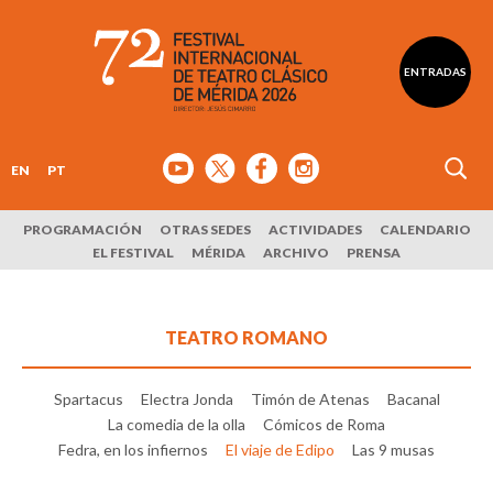
ENTRADAS
EN
PT
PROGRAMACIÓN
OTRAS SEDES
ACTIVIDADES
CALENDARIO
EL FESTIVAL
MÉRIDA
ARCHIVO
PRENSA
TEATRO ROMANO
Spartacus
Electra Jonda
Timón de Atenas
Bacanal
La comedia de la olla
Cómicos de Roma
Fedra, en los infiernos
El viaje de Edipo
Las 9 musas