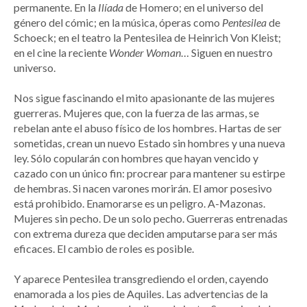
permanente. En la
Ilíada
de Homero; en el universo del
género del cómic; en la música, óperas como
Pentesilea
de
Schoeck; en el teatro la Pentesilea de Heinrich Von Kleist;
en el cine la reciente
Wonder
Woman
… Siguen en nuestro
universo.
Nos sigue fascinando el mito apasionante de las mujeres
guerreras. Mujeres que, con la fuerza de las armas, se
rebelan ante el abuso físico de los hombres. Hartas de ser
sometidas, crean un nuevo Estado sin hombres y una nueva
ley. Sólo copularán con hombres que hayan vencido y
cazado con un único fin: procrear para mantener su estirpe
de hembras. Si nacen varones morirán. El amor posesivo
está prohibido. Enamorarse es un peligro. A-Mazonas.
Mujeres sin pecho. De un solo pecho. Guerreras entrenadas
con extrema dureza que deciden amputarse para ser más
eficaces. El cambio de roles es posible.
Y aparece Pentesilea transgrediendo el orden, cayendo
enamorada a los pies de Aquiles. Las advertencias de la