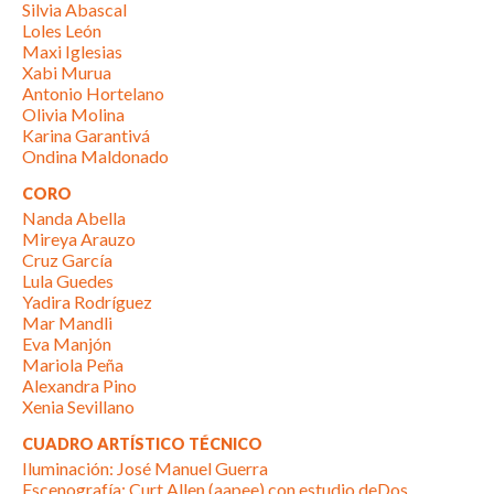
Silvia Abascal
Loles León
Maxi Iglesias
Xabi Murua
Antonio Hortelano
Olivia Molina
Karina Garantivá
Ondina Maldonado
CORO
Nanda Abella
Mireya Arauzo
Cruz García
Lula Guedes
Yadira Rodríguez
Mar Mandli
Eva Manjón
Mariola Peña
Alexandra Pino
Xenia Sevillano
CUADRO ARTÍSTICO TÉCNICO
Iluminación: José Manuel Guerra
Escenografía: Curt Allen (aapee) con estudio deDos