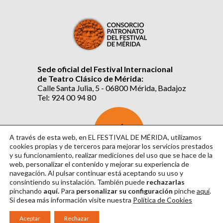
Sede oficial del Festival Internacional
de Teatro Clásico de Mérida:
Calle Santa Julia, 5 - 06800 Mérida, Badajoz
Tel: 924 00 94 80
SUSCRÍBETE
AL BOLETÍN
A través de esta web, en EL FESTIVAL DE MÉRIDA, utilizamos
cookies propias y de terceros para mejorar los servicios prestados
y su funcionamiento, realizar mediciones del uso que se hace de la
web, personalizar el contenido y mejorar su experiencia de
navegación. Al pulsar continuar
está aceptando su uso y
consintiendo su instalación. También puede
rechazarlas
pinchando
aquí.
Para
personalizar su configuración
pinche
aquí
.
Si desea más información visite nuestra
Política de Cookies
Aviso Legal
|
Política de Privacidad
|
Política de Cookies
|
Diseño: David Sueiro
Aceptar
Rechazar
|
Webmaster: Axel Kacelnik