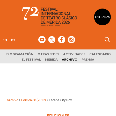
ENTRADAS
EN
PT
PROGRAMACIÓN
OTRAS SEDES
ACTIVIDADES
CALENDARIO
EL FESTIVAL
MÉRIDA
ARCHIVO
PRENSA
Archivo
>
Edición 68 (2022)
>
Escape City Box
EDICIONES