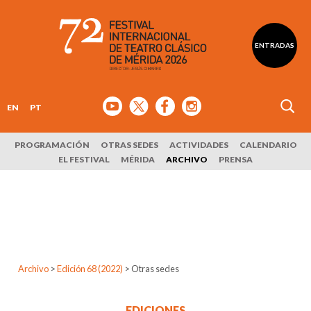
ENTRADAS
EN
PT
PROGRAMACIÓN
OTRAS SEDES
ACTIVIDADES
CALENDARIO
EL FESTIVAL
MÉRIDA
ARCHIVO
PRENSA
Archivo
>
Edición 68 (2022)
>
Otras sedes
EDICIONES