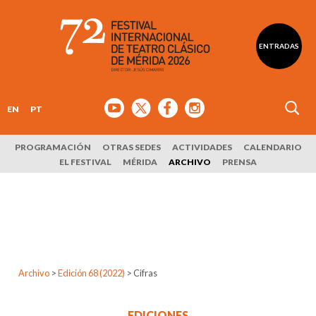
ENTRADAS
EN
PT
PROGRAMACIÓN
OTRAS SEDES
ACTIVIDADES
CALENDARIO
EL FESTIVAL
MÉRIDA
ARCHIVO
PRENSA
Archivo
>
Edición 68 (2022)
>
Cifras
EDICIONES