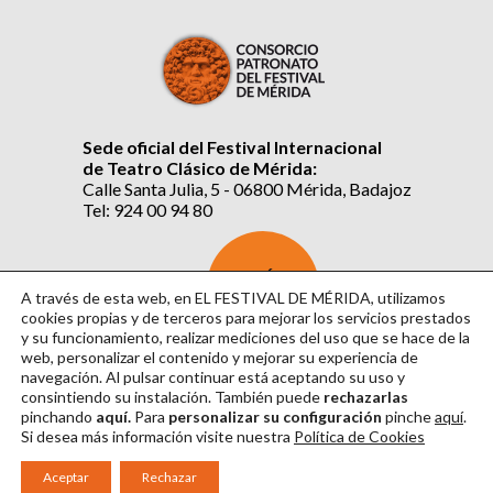
Sede oficial del Festival Internacional
de Teatro Clásico de Mérida:
Calle Santa Julia, 5 - 06800 Mérida, Badajoz
Tel: 924 00 94 80
SUSCRÍBETE
AL BOLETÍN
A través de esta web, en EL FESTIVAL DE MÉRIDA, utilizamos
cookies propias y de terceros para mejorar los servicios prestados
y su funcionamiento, realizar mediciones del uso que se hace de la
web, personalizar el contenido y mejorar su experiencia de
navegación. Al pulsar continuar
está aceptando su uso y
consintiendo su instalación. También puede
rechazarlas
pinchando
aquí.
Para
personalizar su configuración
pinche
aquí
.
Si desea más información visite nuestra
Política de Cookies
Aviso Legal
|
Política de Privacidad
|
Política de Cookies
|
Diseño: David Sueiro
Aceptar
Rechazar
|
Webmaster: Axel Kacelnik