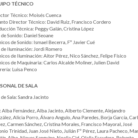
UIPO TÉCNICO
ector Técnico: Moisés Cuenca
nto Director Técnico: David Ruiz, Francisco Cordero
ucción Técnica: Peggy Galán, Cristina López
 de Sonido: Daniel Seoane
icos de Sonido: Ismael Becerra, Fº Javier Cué
 de Iluminación: Jordi Romero
icos de Iluminación: Aitor Pérez, Nico Sánchez, Felipe Físico
icos de Maquinaria: Carlos Alcalde Moliner, Julien David
rería: Luisa Penco
SONAL DE SALA
 de Sala: Sandra Jacinto
: Alba Fernández, Alba Jacinto, Alberto Clemente, Alejandro
ález, Alicia Porro, Álvaro Angulo, Ana Paredes, Borja García, Car
ez, Carmen Sánchez, Cristina Morales, Francisco Mayoral, José
nio Trinidad, Juan José Nieto, Julián Fº Pérez, Laura Pacheco, Ma
ín-Albo, Nieves Sanguino, Noelia Cid, Olalla Escudero, Roberto