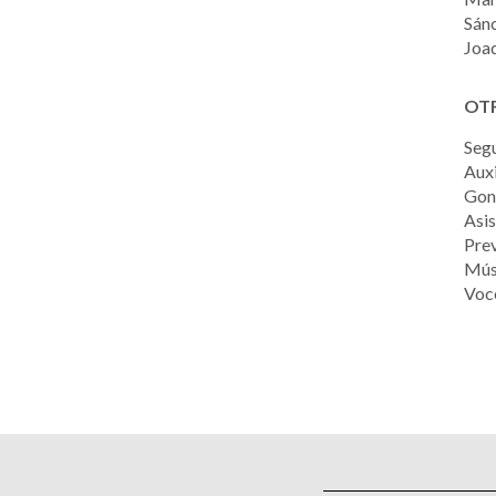
Sánc
Joaq
OTR
Seg
Auxi
Gon
Asis
Prev
Músi
Voce