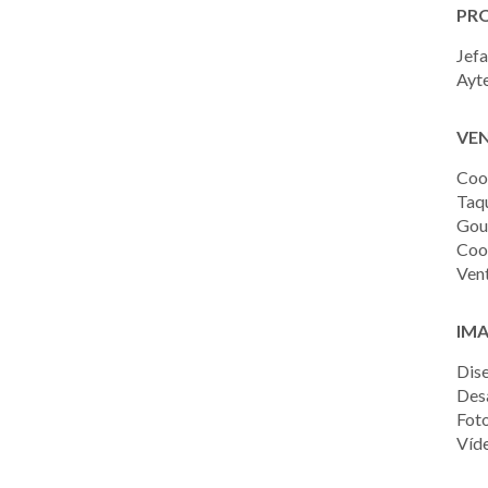
PR
Jefa
Ayte
VE
Coor
Taqu
Gou
Coor
Vent
IM
Dise
Des
Foto
Víde