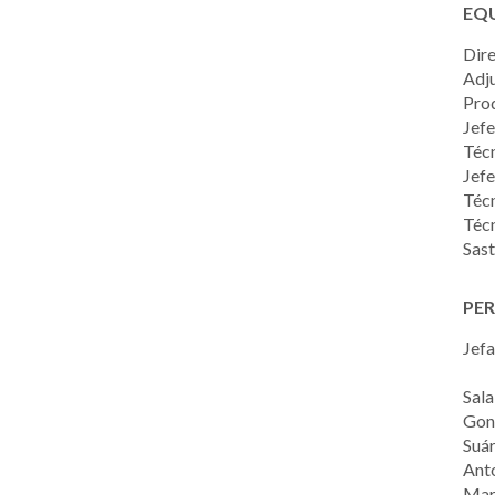
EQ
Dir
Adju
Prod
Jefe
Técn
Jefe
Técn
Técn
Sast
PER
Jefa
Sala
Gonz
Suár
Anto
Mart