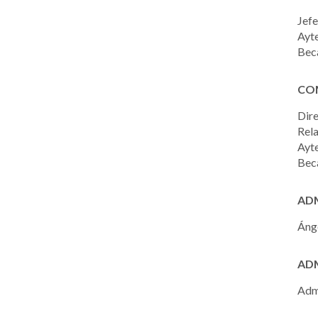
Jefe
Ayte
Beca
CO
Dir
Rela
Ayt
Beca
AD
Ánge
AD
Adm