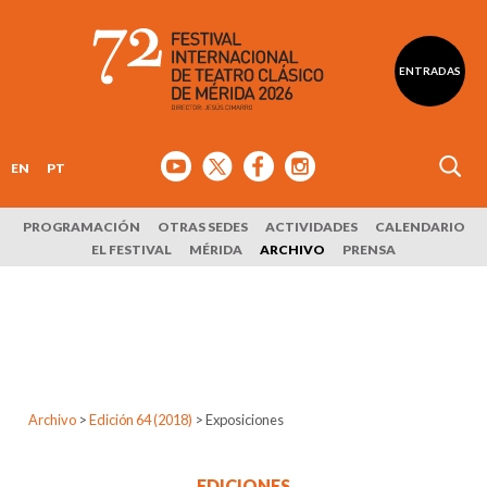
ENTRADAS
EN
PT
PROGRAMACIÓN
OTRAS SEDES
ACTIVIDADES
CALENDARIO
EL FESTIVAL
MÉRIDA
ARCHIVO
PRENSA
Archivo
>
Edición 64 (2018)
>
Exposiciones
EDICIONES