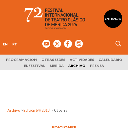
ENTRADAS
EN
PT
PROGRAMACIÓN
OTRAS SEDES
ACTIVIDADES
CALENDARIO
EL FESTIVAL
MÉRIDA
ARCHIVO
PRENSA
Archivo
>
Edición 64 (2018)
>
Cáparra
EDICIONES