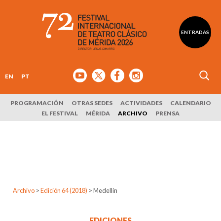
ENTRADAS
EN
PT
PROGRAMACIÓN
OTRAS SEDES
ACTIVIDADES
CALENDARIO
EL FESTIVAL
MÉRIDA
ARCHIVO
PRENSA
Archivo
>
Edición 64 (2018)
>
Medellín
EDICIONES