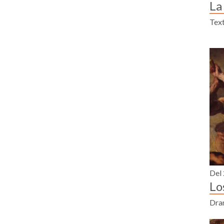
La
Text
Del 
Lo
Dra