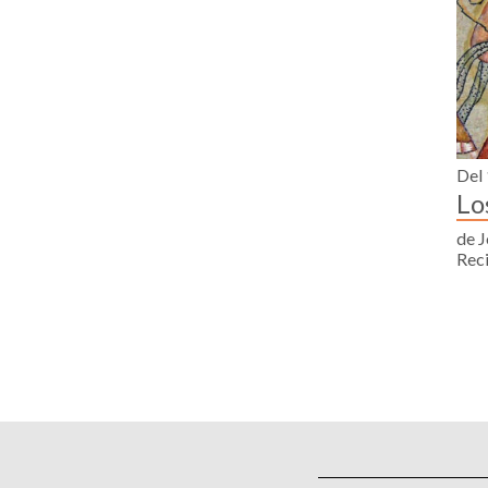
Del 
Lo
de J
Rec