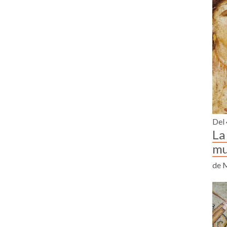
Del 
La
mu
de 