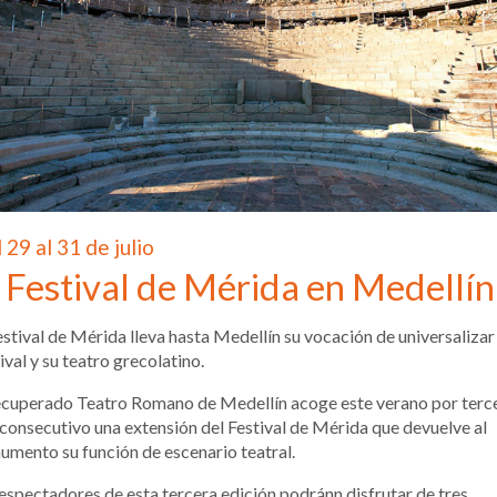
 29 al 31 de julio
 Festival de Mérida en Medellín
estival de Mérida lleva hasta Medellín su vocación de universalizar 
ival y su teatro grecolatino.
ecuperado Teatro Romano de Medellín acoge este verano por terc
consecutivo una extensión del Festival de Mérida que devuelve al
mento su función de escenario teatral.
espectadores de esta tercera edición podránn disfrutar de tres