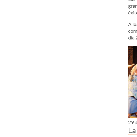
gran
éxit
A lo
comp
día 
29 d
La