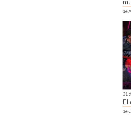
mu
de A
31 d
El
de 